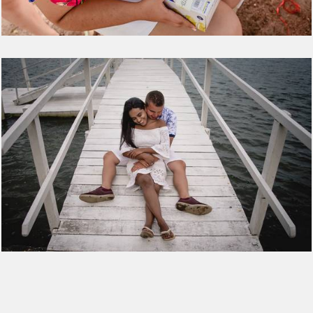
4192
36