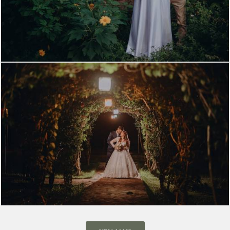
1182
1
1212
0