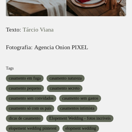
Texto:
Tárcio Viana
Fotografia: Agencia Onion PIXEL
Tags
casamento em fuga
casamento natureza
casamento pequeno
casamento secreto
casamento sem convidados
casamento sem gastos
casamento só com os pais
casamentos intimista
dicas de casamento
Elopement Wedding - fotos incriveis
elopement wedding pinterest
elopment wedding