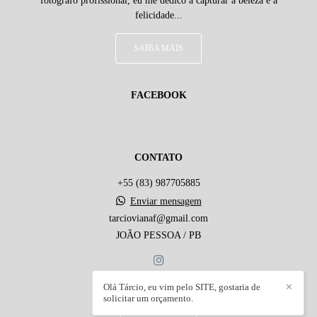
fotógrafo profissional, eu me dedico a capturar a beleza e a
felicidade...
SAIBA MAIS
FACEBOOK
CONTATO
+55 (83) 987705885
Enviar mensagem
tarciovianaf@gmail.com
JOÃO PESSOA / PB
Olá Tárcio, eu vim pelo SITE, gostaria de
✕
solicitar um orçamento.
CONTATO