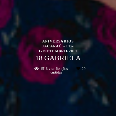
ANIVERSÁRIOS
JACARAÚ - PB
17/SETEMBRO/2017
18 GABRIELA
1516
visualizações
20
curtidas