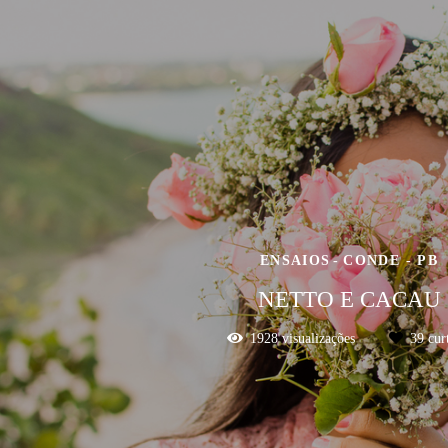
ENSAIOS
CONDE - PB
NETTO E CACAU
1928
visualizações
39
curt