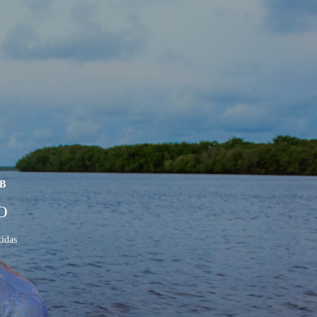
PB
O
idas