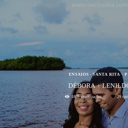
ENSAIOS
SANTA RITA - 
DÉBORA + LENILD
1805
visualizações
29
curt